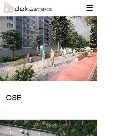
OSE
_